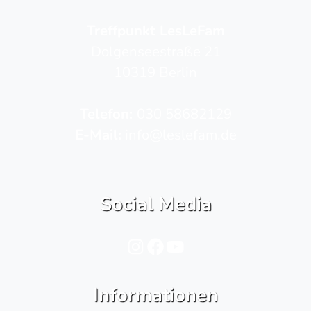
Treffpunkt LesLeFam
Dolgenseestraße 21
10319 Berlin
Telefon­:
030 58682129
E-Mail:
info@leslefam.de
Social Media
Instagram
Facebook
YouTube
Informationen