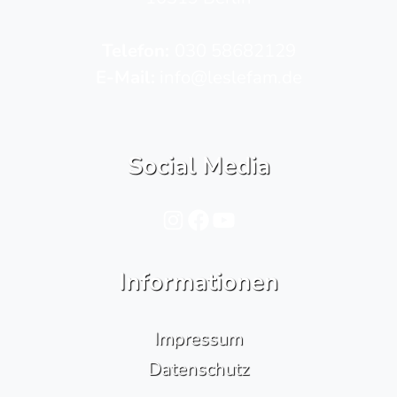
Telefon­:
030 58682129
E-Mail:
info@leslefam.de
Social Media
Instagram
Facebook
YouTube
Informationen
Impressum
Datenschutz