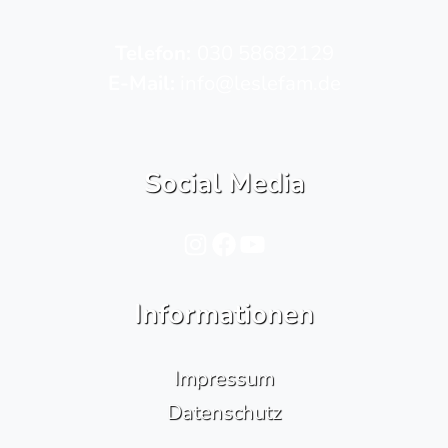
Telefon­:
030 58682129
E-Mail:
info@leslefam.de
Social Media
Instagram
Facebook
YouTube
Informationen
Impressum
Datenschutz