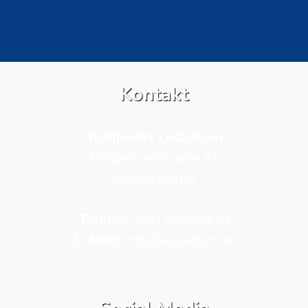
Kontakt
Treffpunkt LesLeFam
Dolgenseestraße 21
10319 Berlin
Telefon­:
030 58682129
E-Mail:
info@leslefam.de