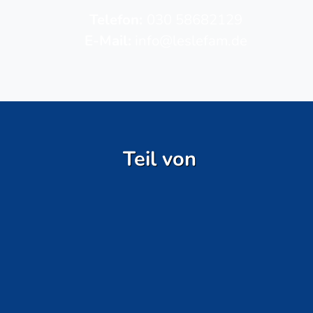
Telefon­:
030 58682129
E-Mail:
info@leslefam.de
Teil von