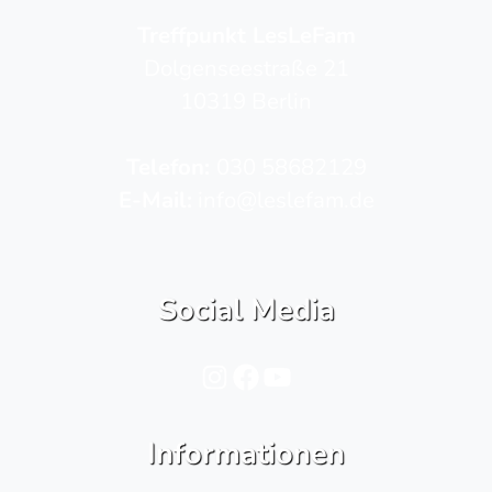
Treffpunkt LesLeFam
Dolgenseestraße 21
10319 Berlin
Telefon­:
030 58682129
E-Mail:
info@leslefam.de
Social Media
Instagram
Facebook
YouTube
Informationen