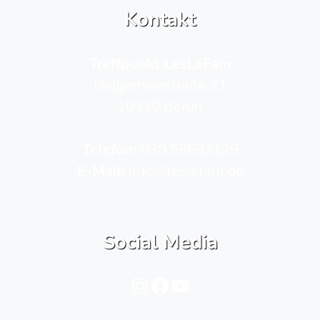
Kontakt
Treffpunkt LesLeFam
Dolgenseestraße 21
10319 Berlin
Telefon­:
030 58682129
E-Mail:
info@leslefam.de
Social Media
Instagram
Facebook
YouTube