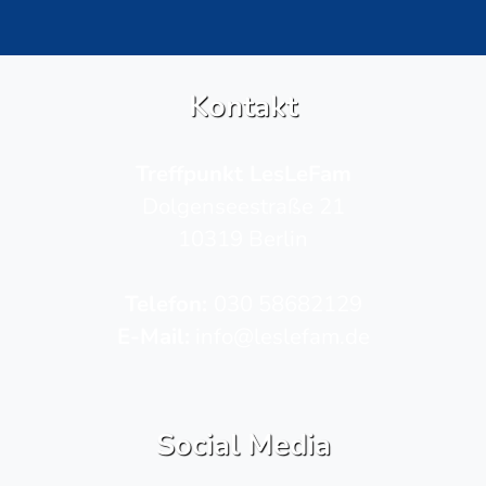
Kontakt
Treffpunkt LesLeFam
Dolgenseestraße 21
10319 Berlin
Telefon­:
030 58682129
E-Mail:
info@leslefam.de
Social Media