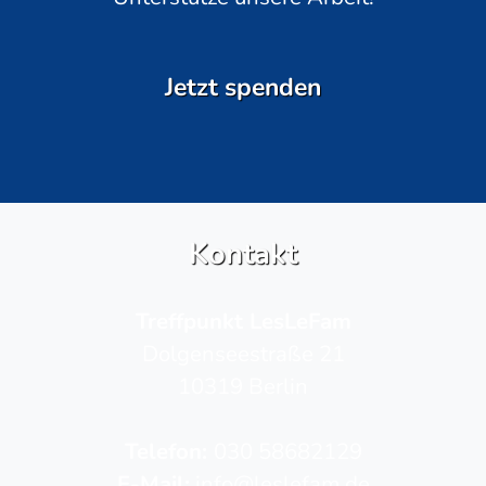
Jetzt spenden
Kontakt
Treffpunkt LesLeFam
Dolgenseestraße 21
10319 Berlin
Telefon­:
030 58682129
E-Mail:
info@leslefam.de