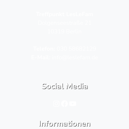
Treffpunkt LesLeFam
Dolgenseestraße 21
10319 Berlin
Telefon­:
030 58682129
E-Mail:
info@leslefam.de
Social Media
Instagram
Facebook
YouTube
Informationen