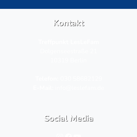
Kontakt
Treffpunkt LesLeFam
Dolgenseestraße 21
10319 Berlin
Telefon­:
030 58682129
E-Mail:
info@leslefam.de
Social Media
Instagram
Facebook
YouTube