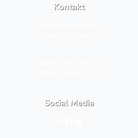
Kontakt
Treffpunkt LesLeFam
Dolgenseestraße 21
10319 Berlin
Telefon­:
030 58682129
E-Mail:
info@leslefam.de
Social Media
Instagram
Facebook
YouTube