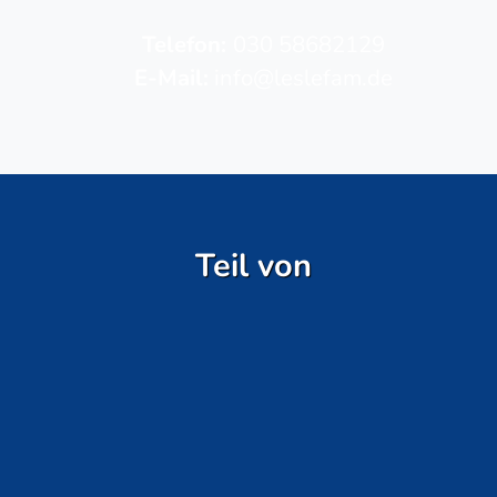
Telefon­:
030 58682129
E-Mail:
info@leslefam.de
Teil von