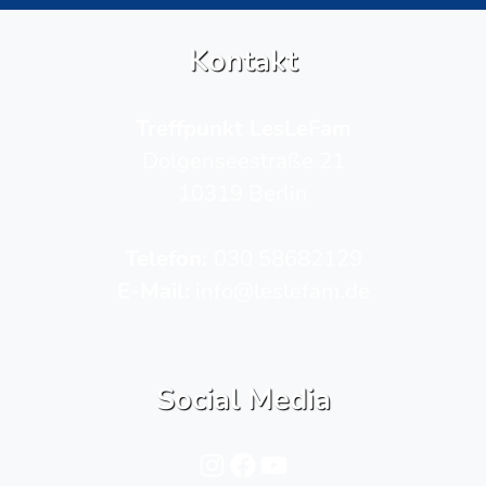
Kontakt
Treffpunkt LesLeFam
Dolgenseestraße 21
10319 Berlin
Telefon­:
030 58682129
E-Mail:
info@leslefam.de
Social Media
Instagram
Facebook
YouTube