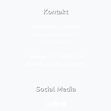
Kontakt
Treffpunkt LesLeFam
Dolgenseestraße 21
10319 Berlin
Telefon­:
030 58682129
E-Mail:
info@leslefam.de
Social Media
Instagram
Facebook
YouTube