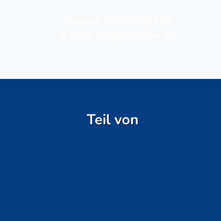
Telefon­:
030 58682129
E-Mail:
info@leslefam.de
Teil von