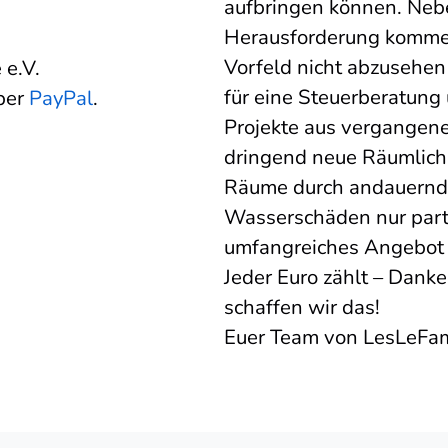
aufbringen können. Nebe
Herausforderung kommen 
Vorfeld nicht abzusehe
 e.V.
für eine Steuerberatung
ber
PayPal
.
Projekte aus vergangen
dringend neue Räumlichk
Räume durch andauernd 
Wasserschäden nur parti
umfangreiches Angebot o
Jeder Euro zählt – Dank
schaffen wir das!
Euer Team von LesLeFa