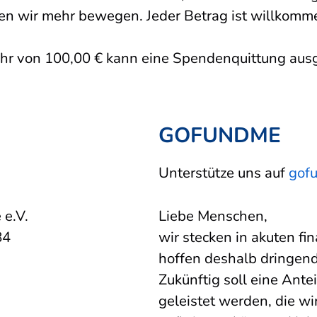
en wir mehr bewegen. Jeder Betrag ist willkommen –
hr von 100,00 € kann eine Spendenquittung ausg
GOFUNDME
Unterstütze uns auf
gof
 e.V.
Liebe Menschen,
84
wir stecken in akuten fi
hoffen deshalb dringend
Zukünftig soll eine Ante
geleistet werden, die wir