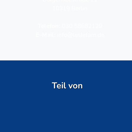
10319 Berlin
Telefon­:
030 58682129
E-Mail:
info@leslefam.de
Teil von