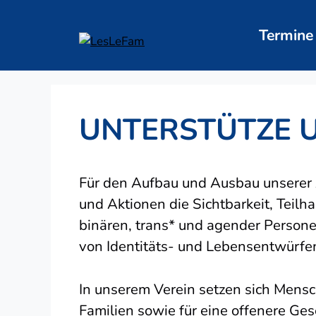
Zum
Inhalt
Termine
springen
UNTERSTÜTZE U
Für den Aufbau und Ausbau unserer A
und Aktionen die Sichtbarkeit, Teil
binären, trans* und agender Perso
von Identitäts- und Lebensentwürfe
In unserem Verein setzen sich Mensc
Familien sowie für eine offenere Ge