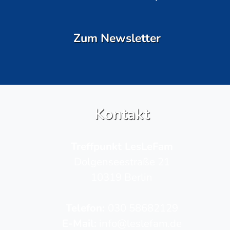
Zum Newsletter
Kontakt
Treffpunkt LesLeFam
Dolgenseestraße 21
10319 Berlin
Telefon­:
030 58682129
E-Mail:
info@leslefam.de