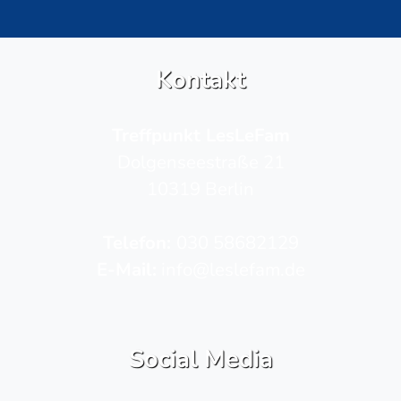
Kontakt
Treffpunkt LesLeFam
Dolgenseestraße 21
10319 Berlin
Telefon­:
030 58682129
E-Mail:
info@leslefam.de
Social Media