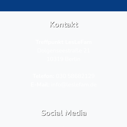
Kontakt
Treffpunkt LesLeFam
Dolgenseestraße 21
10319 Berlin
Telefon­:
030 58682129
E-Mail:
info@leslefam.de
Social Media