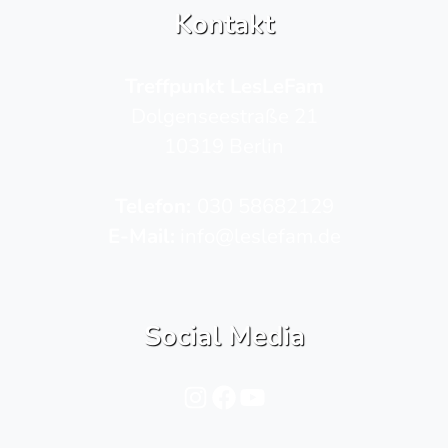
Kontakt
Treffpunkt LesLeFam
Dolgenseestraße 21
10319 Berlin
Telefon­:
030 58682129
E-Mail:
info@leslefam.de
Social Media
Instagram
Facebook
YouTube