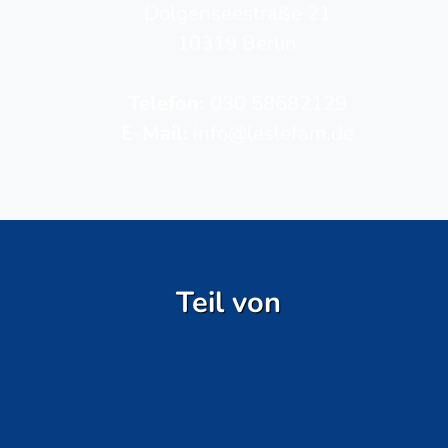
Dolgenseestraße 21
10319 Berlin
Telefon­:
030 58682129
E-Mail:
info@leslefam.de
Teil von