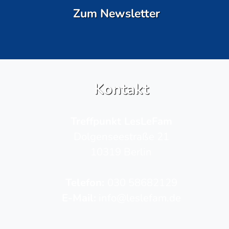
Zum Newsletter
Kontakt
Treffpunkt LesLeFam
Dolgenseestraße 21
10319 Berlin
Telefon­:
030 58682129
E-Mail:
info@leslefam.de