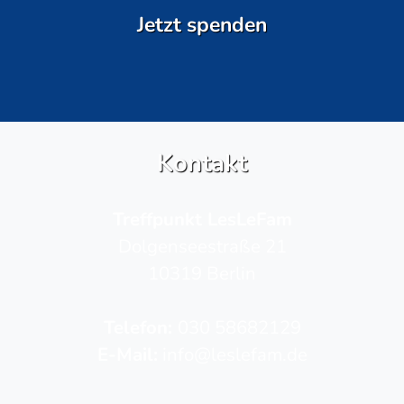
Jetzt spenden
Kontakt
Treffpunkt LesLeFam
Dolgenseestraße 21
10319 Berlin
Telefon­:
030 58682129
E-Mail:
info@leslefam.de