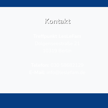
Kontakt
Treffpunkt LesLeFam
Dolgenseestraße 21
10319 Berlin
Telefon­:
030 58682129
E-Mail:
info@leslefam.de