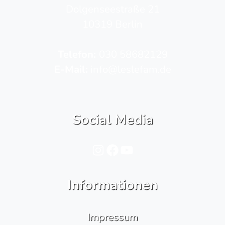
Dolgenseestraße 21
10319 Berlin
Telefon­:
030 58682129
E-Mail:
info@leslefam.de
Social Media
Instagram
Facebook
YouTube
Informationen
Impressum