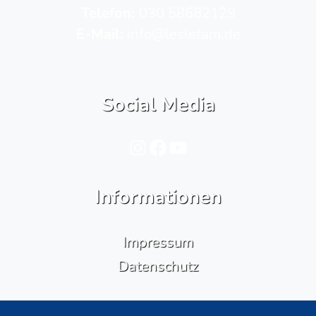
Telefon­:
030 58682129
E-Mail:
info@leslefam.de
Social Media
Instagram
Facebook
YouTube
Informationen
Impressum
Datenschutz