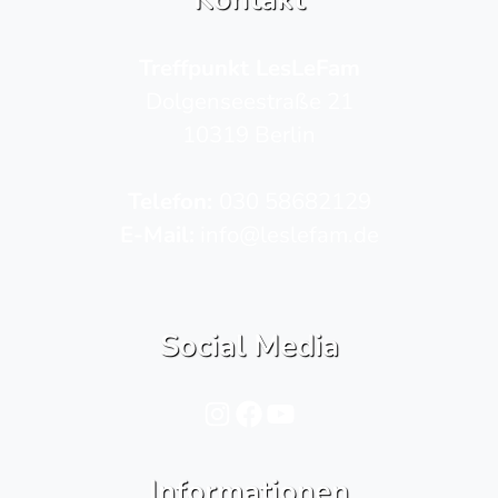
Treffpunkt LesLeFam
Dolgenseestraße 21
10319 Berlin
Telefon­:
030 58682129
E-Mail:
info@leslefam.de
Social Media
Instagram
Facebook
YouTube
Informationen