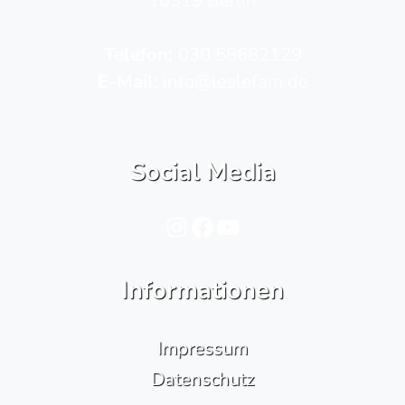
10319 Berlin
Telefon­:
030 58682129
E-Mail:
info@leslefam.de
Social Media
Instagram
Facebook
YouTube
Informationen
Impressum
Datenschutz