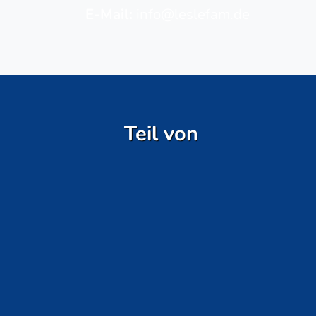
E-Mail:
info@leslefam.de
Teil von