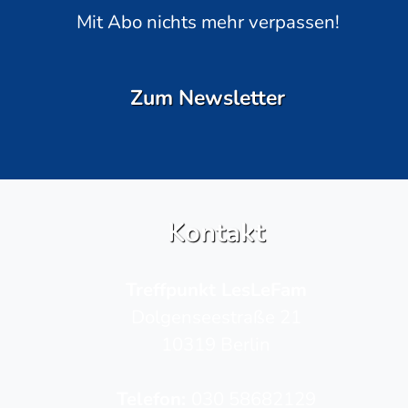
Mit Abo nichts mehr verpassen!
Zum Newsletter
Kontakt
Treffpunkt LesLeFam
Dolgenseestraße 21
10319 Berlin
Telefon­:
030 58682129