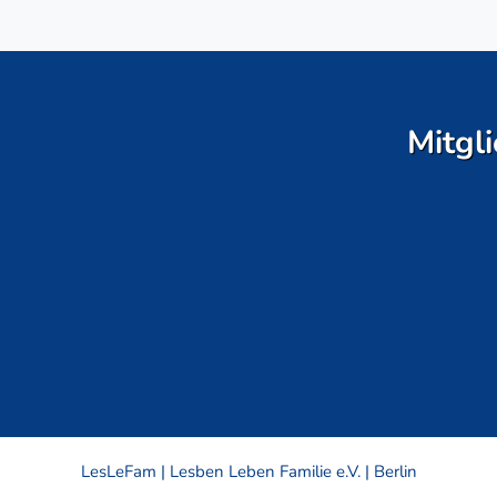
Mitgli
LesLeFam | Lesben Leben Familie e.V. | Berlin