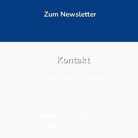
Zum Newsletter
Kontakt
Treffpunkt LesLeFam
Dolgenseestraße 21
10319 Berlin
Telefon­:
030 58682129
E-Mail:
info@leslefam.de