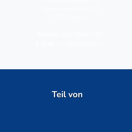
Dolgenseestraße 21
10319 Berlin
Telefon­:
030 58682129
E-Mail:
info@leslefam.de
Teil von