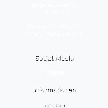
Dolgenseestraße 21
10319 Berlin
Telefon­:
030 58682129
E-Mail:
info@leslefam.de
Social Media
Instagram
Facebook
YouTube
Informationen
Impressum