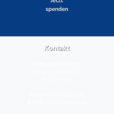
Jetzt
spenden
Kontakt
Treffpunkt LesLeFam
Dolgenseestraße 21
10319 Berlin
Telefon­:
030 58682129
E-Mail:
info@leslefam.de