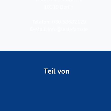
10319 Berlin
Telefon­:
030 58682129
E-Mail:
info@leslefam.de
Teil von