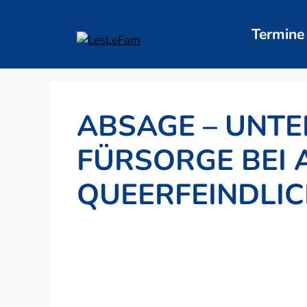
Zum
Inhalt
Termine
springen
ABSAGE – UNT
FÜRSORGE BEI 
QUEERFEINDLIC