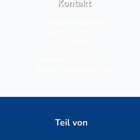
Kontakt
Treffpunkt LesLeFam
Dolgenseestraße 21
10319 Berlin
Telefon­:
030 58682129
E-Mail:
info@leslefam.de
Teil von