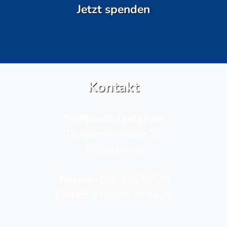
Jetzt spenden
Kontakt
Treffpunkt LesLeFam
Dolgenseestraße 21
10319 Berlin
Telefon­:
030 58682129
E-Mail:
info@leslefam.de