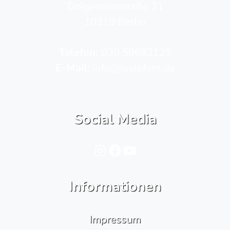
Dolgenseestraße 21
10319 Berlin
Telefon­:
030 58682129
E-Mail:
info@leslefam.de
Social Media
Instagram
Facebook
YouTube
Informationen
Impressum