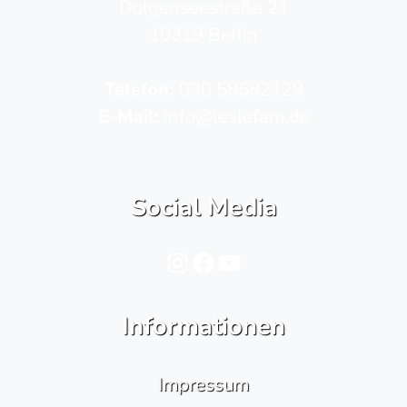
Dolgenseestraße 21
10319 Berlin
Telefon­:
030 58682129
E-Mail:
info@leslefam.de
Social Media
Instagram
Facebook
YouTube
Informationen
Impressum