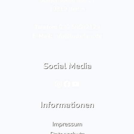
10319 Berlin
Telefon­:
030 58682129
E-Mail:
info@leslefam.de
Social Media
Instagram
Facebook
YouTube
Informationen
Impressum