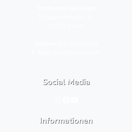
Treffpunkt LesLeFam
Dolgenseestraße 21
10319 Berlin
Telefon­:
030 58682129
E-Mail:
info@leslefam.de
Social Media
Instagram
Facebook
YouTube
Informationen