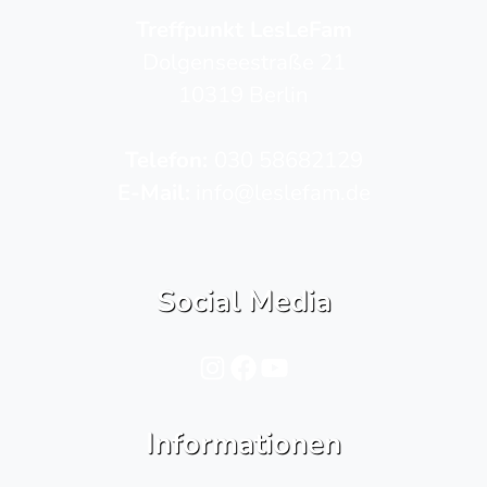
Treffpunkt LesLeFam
Dolgenseestraße 21
10319 Berlin
Telefon­:
030 58682129
E-Mail:
info@leslefam.de
Social Media
Instagram
Facebook
YouTube
Informationen