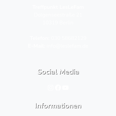
Treffpunkt LesLeFam
Dolgenseestraße 21
10319 Berlin
Telefon­:
030 58682129
E-Mail:
info@leslefam.de
Social Media
Instagram
Facebook
YouTube
Informationen