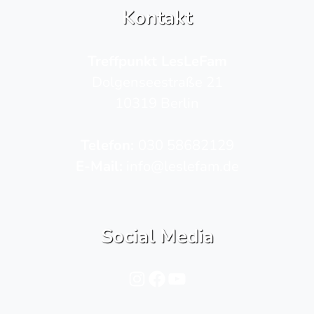
Kontakt
Treffpunkt LesLeFam
Dolgenseestraße 21
10319 Berlin
Telefon­:
030 58682129
E-Mail:
info@leslefam.de
Social Media
Instagram
Facebook
YouTube