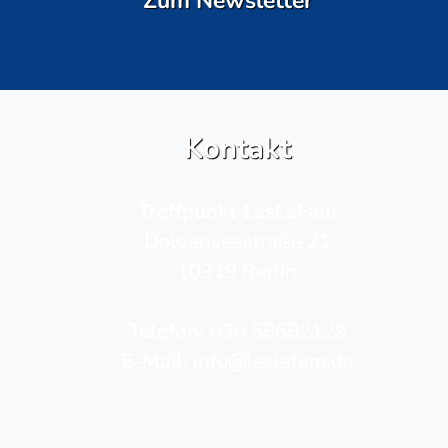
Zum Newsletter
Kontakt
Treffpunkt LesLeFam
Dolgenseestraße 21
10319 Berlin
Telefon­:
030 58682129
E-Mail:
info@leslefam.de