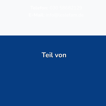
Telefon­:
030 58682129
E-Mail:
info@leslefam.de
Teil von