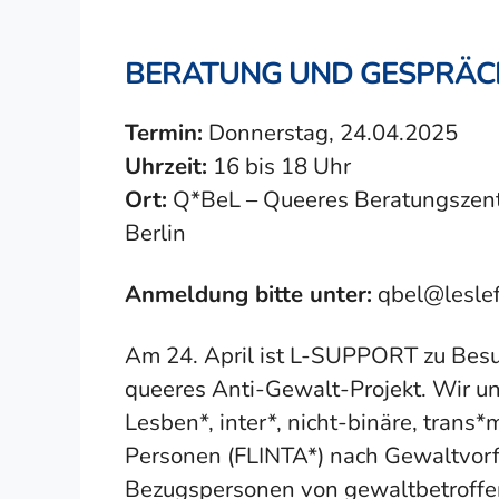
BERATUNG UND GESPRÄCH
Termin:
Donnerstag, 24.04.2025
Uhrzeit:
16 bis 18 Uhr
Ort:
Q*BeL – Queeres Beratungszentr
Berlin
Anmeldung bitte unter:
qbel@lesle
Am 24. April ist L-SUPPORT zu Besu
queeres Anti-Gewalt-Projekt. Wir un
Lesben*, inter*, nicht-binäre, tran
Personen (FLINTA*) nach Gewaltvorfä
Bezugspersonen von gewaltbetroffen