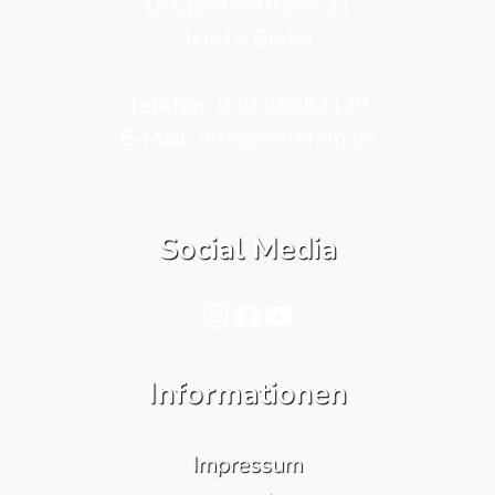
Dolgenseestraße 21
10319 Berlin
Telefon­:
030 58682129
E-Mail:
info@leslefam.de
Social Media
Instagram
Facebook
YouTube
Informationen
Impressum