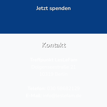
Jetzt spenden
Kontakt
Treffpunkt LesLeFam
Dolgenseestraße 21
10319 Berlin
Telefon­:
030 58682129
E-Mail:
info@leslefam.de