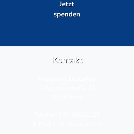
Jetzt
spenden
Kontakt
Treffpunkt LesLeFam
Dolgenseestraße 21
10319 Berlin
Telefon­:
030 58682129
E-Mail:
info@leslefam.de