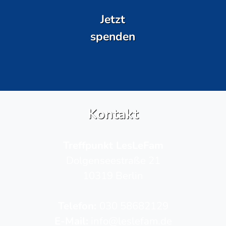
Jetzt
spenden
Kontakt
Treffpunkt LesLeFam
Dolgenseestraße 21
10319 Berlin
Telefon­:
030 58682129
E-Mail:
info@leslefam.de